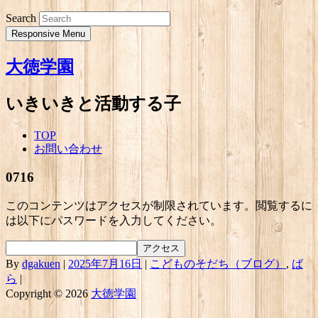
Search
Responsive Menu
大徳学園
いきいきと活動する子
TOP
お問い合わせ
0716
このコンテンツはアクセスが制限されています。閲覧するに
は以下にパスワードを入力してください。
By
dgakuen
|
2025年7月16日
|
こどものそだち（ブログ）
,
ば
ら
|
Copyright © 2026
大徳学園