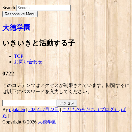
Search
Responsive Menu
大徳学園
いきいきと活動する子
TOP
お問い合わせ
0722
このコンテンツはアクセスが制限されています。閲覧するに
は以下にパスワードを入力してください。
By
dgakuen
|
2025年7月22日
|
こどものそだち（ブログ）
,
ば
ら
|
Copyright © 2026
大徳学園